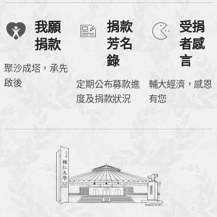
我願
捐款
受捐
芳名
者感
捐款
錄
言
聚沙成塔，承先
啟後
定期公布募款進
輔大經濟，感恩
度及捐款狀況
有您