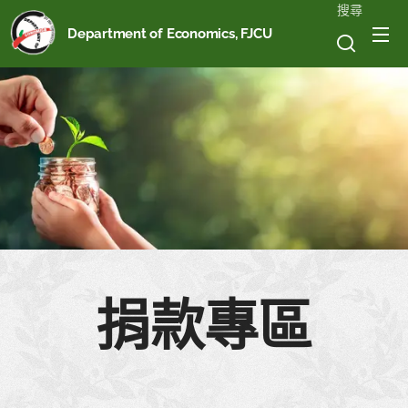
搜尋
Department of Economics, FJCU
捐款專區