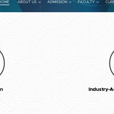
HOME
ABOUT US
ADMISSION
FACULTY
CUR
on
Industry-A