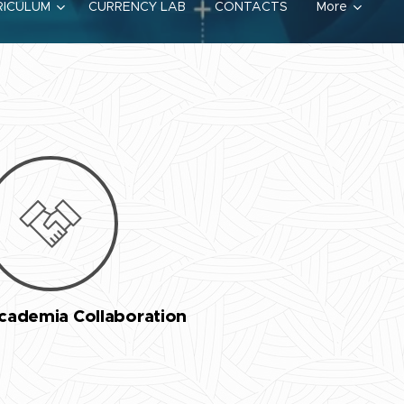
RICULUM
CURRENCY LAB
CONTACTS
More
cademia Collaboration