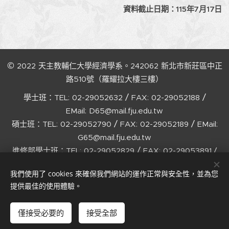
資料截止日期：115年7月17日
©
2022
天主教輔仁大學經濟學系。242062
新北市新莊區中正
路510號（羅耀拉大樓三樓）
/
/
學士班：TEL:
02-29052632
FAX:
02-29052188
EMail:
D65@mail.fju.edu.tw
/
/
碩士班：TEL:
02-29052790
FAX:
02-29052189
EMail:
G65@mail.fju.edu.tw
/
進修部學士班：TEL:
02-29052829
FAX:
02-29053891 /
EMail:
C65@mail.fju.edu.tw
我們使用了 cookies 來確保我們網站的運作正常與安全性，並為您
Designed
by
HC Lu
Cookies
提供最佳的使用體驗。
語言
僅接受必要的
接受全部
中文 (繁體)
English