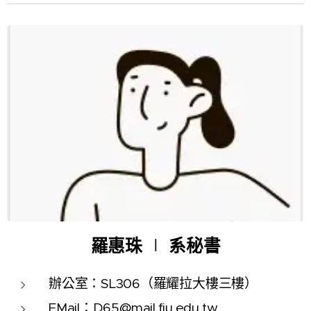
羅惠珠
∣
系秘書
辦公室：SL306（羅耀拉大樓三樓）
EMail：
D65@mail.fju.edu.tw