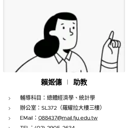
賴姬僡
∣
助教
輔導科目：總體經濟學、統計學
辦公室：SL372（羅耀拉大樓三樓）
EMail：
088437@mail.fju.edu.tw
TEL：(02) 2905-2634