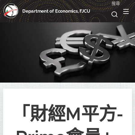
搜尋
Department of Economics, FJCU
「財經M平方-