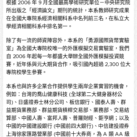
根據 2006 年 9 月全國最高學術研究單位－中央研究院
所出版之「經濟論文」期刊的統計，本系教師研究成果
在全國大專院系經濟相關科系中名列前三名，在私立大
學經濟相關科系中排名第一。
除了有一流的師資陣容外，本系的「勇源國際貨幣實驗
室」為全國大專院校唯一的外匯模擬交易實驗室，我們
自 2006 年起每一年都盛大舉辦全國外匯模擬投資競
賽，近年係與元大期貨合作，吸引國內超過 2,300 位大
專院校學生參賽。
本系也與許多企業合作提供學生兩岸企業實習的機會，
例如：台灣的喬山健康科技 (全球第二大健身器材公
司)、日盛證券士林分公司、板信銀行、國泰人壽、群
益期貨業務部、群益期貨槓桿交易部、業務部、交易結
算部、中國人壽、富邦人壽、普羅財經、鉅亨網；以及
中國的中國建設銀行 (中國前四大銀行)、中信建投證券
上海徐家匯路營業部 (中國前十大券商，為 A 類 AA 級