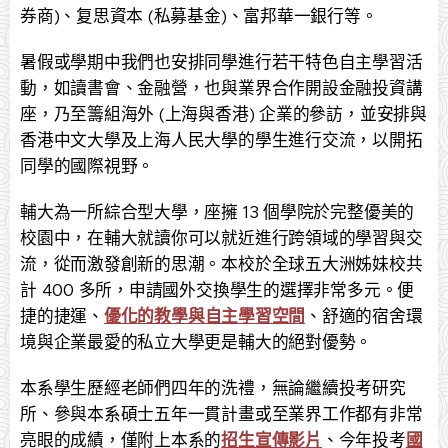
券商)、复思資本 (私募基金)、富邦華一銀行等。
暑假或學期中我們也安排同學進行若干特色自主學習活
動，如讀書會、金融營，也與業界合作開設金融投資講
座，乃至籌組海外 (上海與香港) 企業的參訪，並安排與
香港中文大學及上海人民大學的學生進行交流，以開拓
同學的國際視野。
輔大為一所綜合型大學，座擁 13 個學院於完整優美的
校園中，在輔大就讀你可以就近進行跨領域的學習與交
流，從而激發創新的思潮。本校於全球五大洲姊妹校共
計 400 多所，申請國外交換學生的選擇非常多元。便
捷的捷運、
優化的教學與自主學習空間
、舒適的宿舍環
境與企業最愛的私立大學更是輔大的絕對優勢。
本系學生歷經老師們四年的洗禮，無論繼續投考研究
所、參與本系碩士五年一貫計畫或至業界工作都有非常
亮眼的成績，僅附上本系的
招生宣傳影片
、今年投考
國