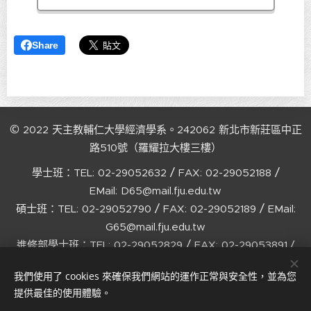
Share
©
2022
天主教輔仁大學經濟學系。242062
新北市新莊區中正
路510號（羅耀拉大樓三樓）
/
/
學士班：TEL:
02-29052632
FAX:
02-29052188
EMail:
D65@mail.fju.edu.tw
/
/
碩士班：TEL:
02-29052790
FAX:
02-29052189
EMail:
G65@mail.fju.edu.tw
/
進修部學士班：TEL:
02-29052829
FAX:
02-29053891 /
EMail:
C65@mail.fju.edu.tw
我們使用了 cookies 來確保我們網站的運作正常與安全性，並為您
Designed
by
HC Lu
Cookies
提供最佳的使用體驗。