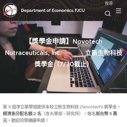
搜尋
Department of Economics, FJCU
【獎學金申請】
Novotech
Nutraceuticals, Inc. 立新生物科技
獎學金（7/30截止）
2026-05-25
第 11 屆李立華學姐提供本校立新生物科技 (Novotech) 獎學金，
經濟系分配名額 2 名
（含大學部、研究所），每名
新台幣 5 萬
元
。歡迎同學踴躍申請！