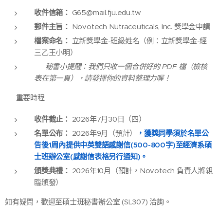
收件信箱：
G65@mail.fju.edu.tw
郵件主旨：
Novotech Nutraceuticals, Inc. 獎學金申請
檔案命名：
立新獎學金-班級姓名（例：立新獎學金-經
三乙王小明）
💡
秘書小提醒：我們只收一個合併好的 PDF 檔（檢核
表在第一頁），請發揮你的資料整理力喔！
📅 重要時程
收件截止：
2026年7月30日（四）
名單公布：
2026年9月（預計）
，獲獎同學須於名單公
告後1周內提供中英雙語感謝信(500-800字)至經濟系碩
士班辦公室(感謝信表格另行通知)。
頒獎典禮：
2026年10月（預計，Novotech 負責人將親
臨頒發）
如有疑問，歡迎至碩士班秘書辦公室 (SL307) 洽詢。