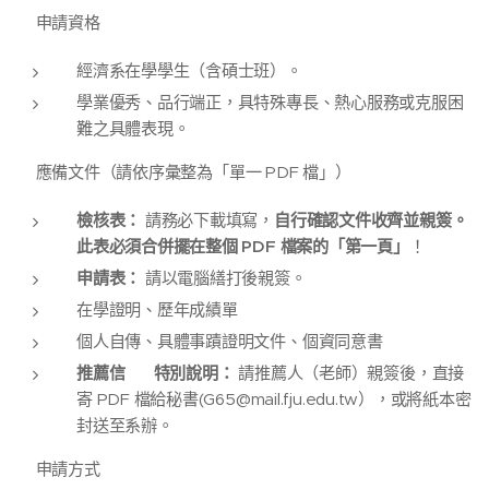
🔹 申請資格
經濟系在學學生（含碩士班）。
學業優秀、品行端正，具特殊專長、熱心服務或克服困
難之具體表現。
🔹 應備文件（請依序彙整為「單一 PDF 檔」）
檢核表：
請務必下載填寫，
自行確認文件收齊並親簽。
此表必須合併擺在整個 PDF 檔案的「第一頁」
！
申請表：
請以電腦繕打後親簽。
在學證明、歷年成績單
個人自傳、具體事蹟證明文件、個資同意書
推薦信
⚠️
特別說明：
請推薦人（老師）親簽後，直接
寄 PDF 檔給秘書(G65@mail.fju.edu.tw），或將紙本密
封送至系辦。
🔹 申請方式