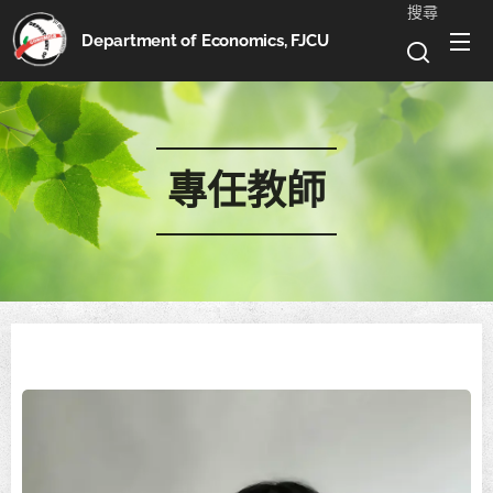
搜尋
Department of Economics, FJCU
專任教師